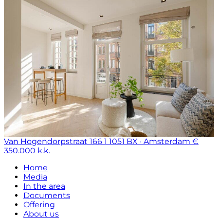
Van Hogendorpstraat 166 1
1051 BX · Amsterdam
€
350.000 k.k.
Home
Media
In the area
Documents
Offering
About us