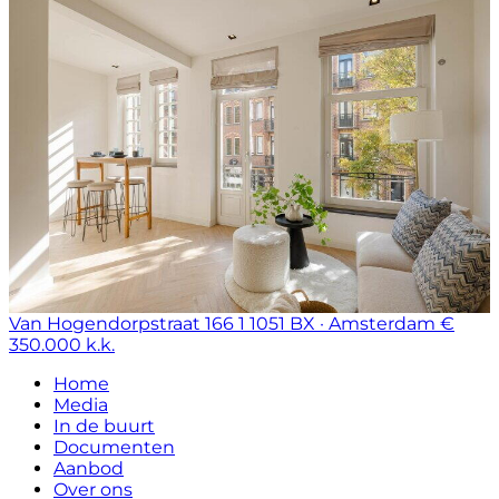
Van Hogendorpstraat 166 1
1051 BX · Amsterdam
€
350.000 k.k.
Home
Media
In de buurt
Documenten
Aanbod
Over ons