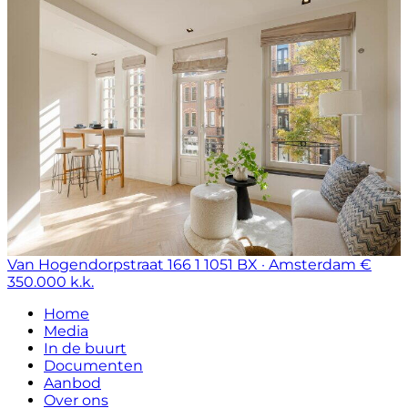
Van Hogendorpstraat 166 1
1051 BX · Amsterdam
€
350.000 k.k.
Home
Media
In de buurt
Documenten
Aanbod
Over ons